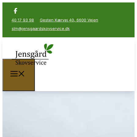
40 17 93 98
Gesten Kærvej 40, 6600 Vejen
slm@jensgaardskovservice.dk