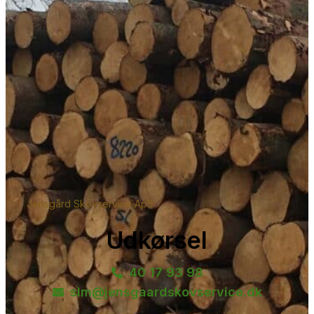
Jensgård Skovservice ApS
Udkørsel
40 17 93 98
slm@jensgaardskovservice.dk