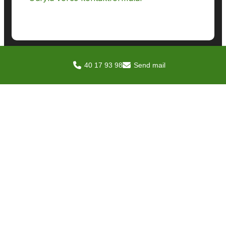
40 17 93 98
Send mail
Om Jensgård Skovservice ApS
​Vores virksomhed er et far-og-søn-foretagende,
som for alvor har været aktiv indenfor skovbrug
i 15 år. Virksomheden startede som resultatet af
en hobby, der primært var baseret på salg af
brænde til privatpersoner.​ Vi har dog mere end
15 års erfaring indenfor vores fag, og du er