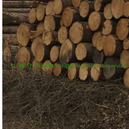
Jensgård Skovservice ApS
40 17 93 98
slm@jensgaardskovservice.