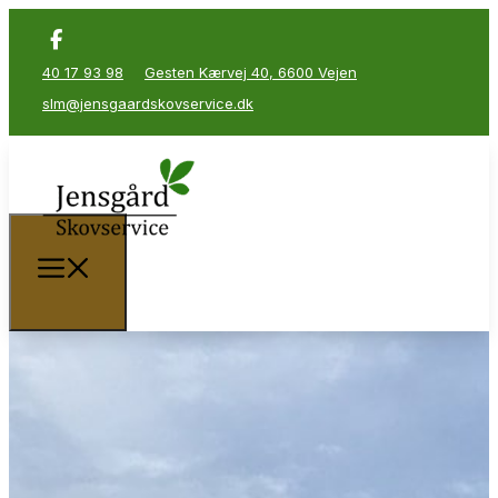
40 17 93 98
Gesten Kærvej 40, 6600 Vejen
slm@jensgaardskovservice.dk