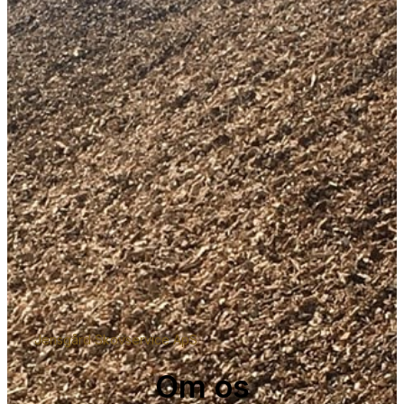
Jensgård Skovservice ApS
Om os