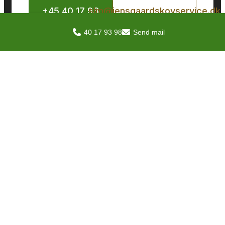
+45 40 17 93
slm@jensgaardskovservice.dk
98
40 17 93 98
Send mail
Udfyld vores kontaktformular
Om Jensgård Skovservice ApS
​Vores virksomhed er et far-og-søn-foretagende,
som for alvor har været aktiv indenfor skovbrug
i 15 år. Virksomheden startede som resultatet af