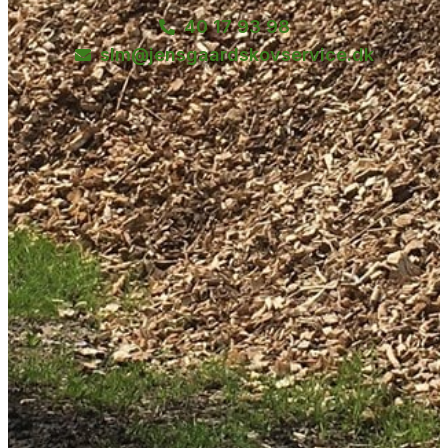
40 17 93 98
slm@jensgaardskovservice.dk